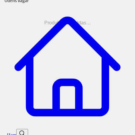
Ödens vägar
Produkterna laddas…