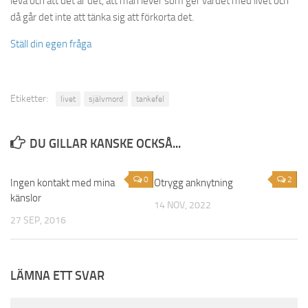
leva och att det är det, att man lever som ger värdet med livet och
då går det inte att tänka sig att förkorta det.
Ställ din egen fråga
Etiketter:
livet
självmord
tankefel
DU GILLAR KANSKE OCKSÅ...
0
2
Ingen kontakt med mina
Otrygg anknytning
känslor
14 NOV, 2022
27 SEP, 2016
LÄMNA ETT SVAR