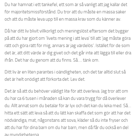
Du har hamnat i ett tankefel, ett som är så vanligt att jag kallar det
för majoritetsmissförstånd. Du tror att du måste en massa saker
och att du måste leva upp till en massa krav som du känner av.
Då har ditt liv blivit villkorligt och meningslöst eftersom det bygger
på att du har gjort om ’livets mening i att leva’ till att ’jag måste göra
rätt och göra rätt för mig, annars är jag värdelös’. Istället för de som
det är, att ditt värde är dig givet och det går inte att lägga till eller dra
ifrån. Det har du genom att du finns. Så…. tänk om.
Ditt liv är en liten parantes i oändligheten, och det tar alltid slut så
det är helt onödigt att förkorta det. Lev det.
Det är så att du behöver väldigt lite för att överleva. Jag tror att om
du har ca 6 tusen i månaden så kan du vara trygg för då överlever
du. Allt annat som du betalar för är lyx och det kan du leka med. Så…
hitta ett sätt att leva så att du lätt kan skaffa det som gör att har det
nödvändiga, mat, någonstans att sova, kläder så du inte fryser och
att du har för dina barn om du har barn, men då får du också en del
av myndigheterna.