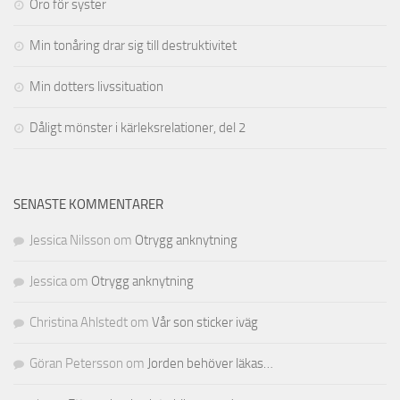
Oro för syster
Min tonåring drar sig till destruktivitet
Min dotters livssituation
Dåligt mönster i kärleksrelationer, del 2
SENASTE KOMMENTARER
Jessica Nilsson
om
Otrygg anknytning
Jessica
om
Otrygg anknytning
Christina Ahlstedt
om
Vår son sticker iväg
Göran Petersson
om
Jorden behöver läkas…