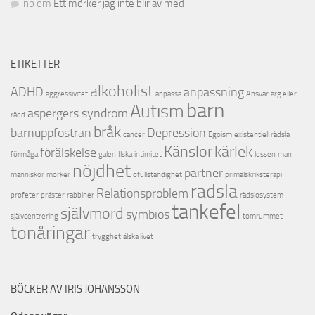
nb
om
Ett mörker jag inte blir av med
ETIKETTER
alkoholist
ADHD
anpassning
aggressivitet
anpassa
Ansvar
arg eller
barn
Autism
aspergers syndrom
rädd
bråk
barnuppfostran
Depression
cancer
Egoism
existentiell rädsla
Känslor
kärlek
förälskelse
förmåga
galen
Ilska
intimitet
lessen
man
nöjdhet
partner
människor
mörker
ofullständighet
primalskriksterapi
rädsla
Relationsproblem
profeter
präster
rabbiner
rädslosystem
tankefel
självmord
symbios
självcentrering
tomrummet
tonåringar
trygghet
älska livet
BÖCKER AV IRIS JOHANSSON