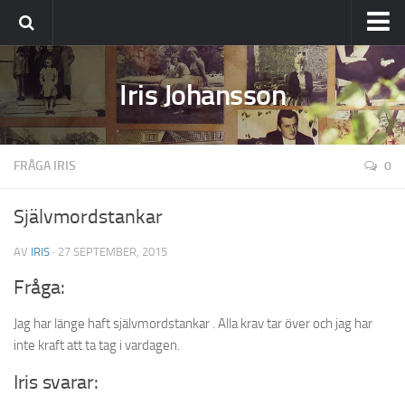
Ställ din fråga
Iris Johansson
Om Iris
FRÅGA IRIS
0
Självmordstankar
AV
IRIS
· 27 SEPTEMBER, 2015
Fråga:
Jag har länge haft självmordstankar . Alla krav tar över och jag har
inte kraft att ta tag i vardagen.
Iris svarar: