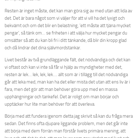
Resten är inget måste, det kan man göra sig av med utan att lida av
det. Det är bara något som vi väljer för att vi vill ha det lyxigt och
bekvämt och om det blir en belastning, ’ett måste att tjäna mycket
pengar’, så tänk om… se friheten i att välja hur mycket pengar du
omsätter så att du kan bli fri i ditt tänkande, då blir din kropp glad
och då lindrar det dina självmordstankar.
Livet består av två grundläggande fält, det nödvändiga och det kan
vi oftast och kan vi inte så får vi hjälp av myndigheter med det,
resten är lek… lek, lek, lek…. allt som är i tillägg till det nödvändiga
går att leka med, man kan ha det eller mista det utan att ens liv är i
fara, men det gör att man behöver göra upp med en massa
upphängningar och tankefel. Det är roligt om man börjar och
upptäcker hur lite man behöver för att överleva.
Börja med att fundera igenom detta jag skrivit så kan du fråga mera
sedan. Det finns ofta djupare liggande problem, men det går inte
att börja med dem förrän man förstår livets primära mening, att