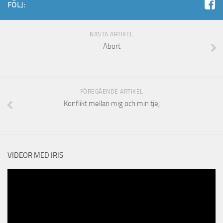
FÖLJ:
NÄSTA ARTIKEL
Abort
FÖREGÅENDE ARTIKEL
Konflikt mellan mig och min tjej
VIDEOR MED IRIS