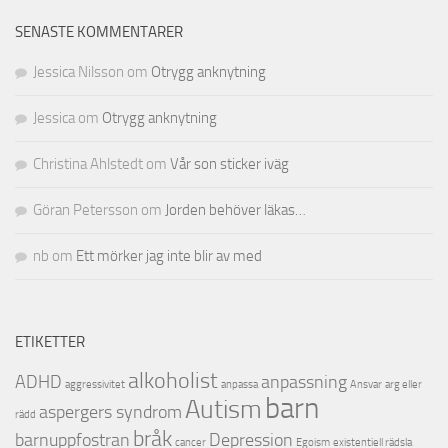
SENASTE KOMMENTARER
Jessica Nilsson
om
Otrygg anknytning
Jessica
om
Otrygg anknytning
Christina Ahlstedt
om
Vår son sticker iväg
Göran Petersson
om
Jorden behöver läkas…
nb
om
Ett mörker jag inte blir av med
ETIKETTER
alkoholist
ADHD
anpassning
aggressivitet
anpassa
Ansvar
arg eller
barn
Autism
aspergers syndrom
rädd
bråk
barnuppfostran
Depression
cancer
Egoism
existentiell rädsla