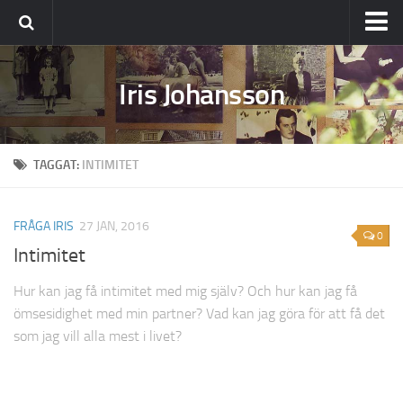
Ställ din fråga
Iris Johansson
Om Iris
TAGGAT:
INTIMITET
FRÅGA IRIS
27 JAN, 2016
0
Intimitet
Hur kan jag få intimitet med mig själv? Och hur kan jag få
ömsesidighet med min partner? Vad kan jag göra för att få det
som jag vill alla mest i livet?