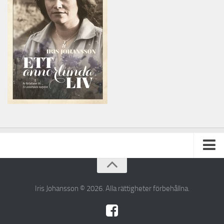
Ställ din fråga till Iris
Iris Johansson © 2026. Alla rättigheter förbehållna.