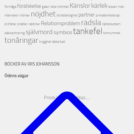
Känslor
kärlek
förälskelse
förmåga
galen
Ilska
intimitet
lessen
man
nöjdhet
partner
människor
mörker
ofullständighet
primalskriksterapi
rädsla
Relationsproblem
profeter
präster
rabbiner
rädslosystem
tankefel
självmord
symbios
självcentrering
tomrummet
tonåringar
trygghet
älska livet
BÖCKER AV IRIS JOHANSSON
Ödens vägar
Produkterna laddas…