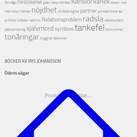
Känslor
kärlek
förälskelse
förmåga
galen
Ilska
intimitet
lessen
man
nöjdhet
partner
människor
mörker
ofullständighet
primalskriksterapi
rädsla
Relationsproblem
profeter
präster
rabbiner
rädslosystem
tankefel
självmord
symbios
självcentrering
tomrummet
tonåringar
trygghet
älska livet
BÖCKER AV IRIS JOHANSSON
Ödens vägar
Produkterna laddas…