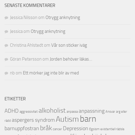
SENASTE KOMMENTARER
Jessica Nilsson
om
Otrygg anknytning
Jessica
om
Otrygg anknytning
Christina Ahlstedt
om
Vår son sticker iväg
Göran Petersson
om
Jorden behöver läkas…
nb
om
Ett mörker jag inte blir av med
ETIKETTER
alkoholist
ADHD
anpassning
aggressivitet
anpassa
Ansvar
arg eller
barn
Autism
aspergers syndrom
rädd
bråk
barnuppfostran
Depression
cancer
Egoism
existentiell rädsla