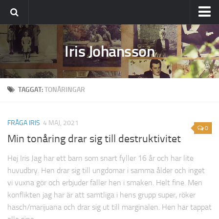
Ställ din fråga
Iris Johansson
Om Iris
TAGGAT:
TONÅRINGAR
FRÅGA IRIS
4 MAJ, 2021
0
Min tonåring drar sig till destruktivitet
Hej Iris Jag har ett barn som snart fyller 16 år och har lite
huvudbry. Hen drar sig till ungdomar i samma ålder och inget
vi vuxna gör och erbjuder faller hen i smaken. Helt fine. Men
konflikten jag har är att samtliga i hens grupp super, röker
hasch/marijuana och drar sig ut till marginalen. Hen har tappat