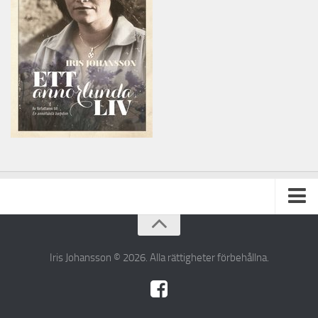
Ställ din fråga till Iris
Iris Johansson © 2026. Alla rättigheter förbehållna.