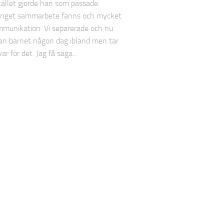
Istället gjorde han som passade
Inget sammarbete fanns och mycket
mmunikation. Vi separerade och nu
han barnet någon dag ibland men tar
ar för det. Jag få säga...