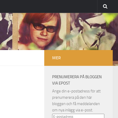
MER
PRENUMERERA PÅ BLOGGEN
VIA EPOST
Ange din e-postadress för att
prenumerera på den här
bloggen och få meddelanden
om nya inlägg via e-post.
E-