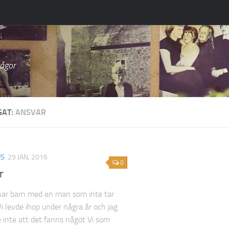
rågor
GAT:
ANSVAR
IS
29 JAN, 2016
0
r
 har barn med en man som inte tar
Vi levde ihop under några år och jag
 inte att det fanns något Vi som