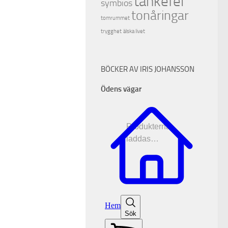
tankefel
symbios
tonåringar
tomrummet
trygghet
älska livet
BÖCKER AV IRIS JOHANSSON
Ödens vägar
Produkterna
laddas…