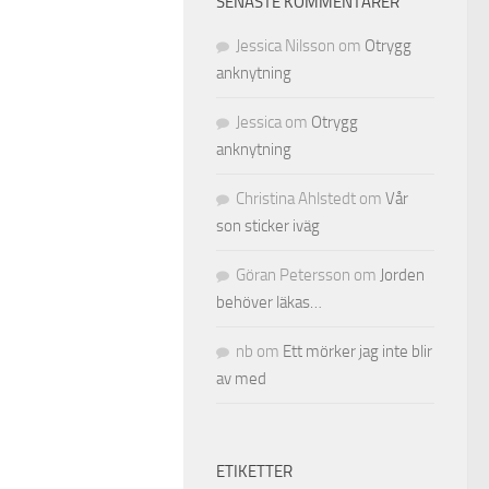
SENASTE KOMMENTARER
Jessica Nilsson
om
Otrygg
anknytning
Jessica
om
Otrygg
anknytning
Christina Ahlstedt
om
Vår
son sticker iväg
Göran Petersson
om
Jorden
behöver läkas…
nb
om
Ett mörker jag inte blir
av med
ETIKETTER