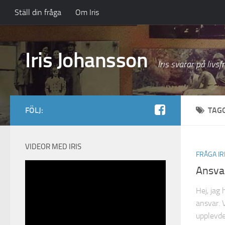
Ställ din fråga
Om Iris
Iris Johansson
Iris svarar på livsf
FÖLJ:
TAG
VIDEOR MED IRIS
FRÅGA IR
Ansva
Hej, jag
ansvar. 
upplevde