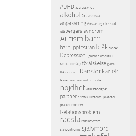
ADHD
aggressivitet
alkoholist
anpassa
anpassning
Ansvar
arg eller rädd
aspergers syndrom
barn
Autism
bråk
barnuppfostran
cancer
Depression
Egoism
existentiell
förälskelse
rädsla
förmåga
galen
Känslor
kärlek
Ilska
intimitet
lessen
man
människor
mörker
nöjdhet
ofullständighet
partner
primalskriksterapi
profeter
präster
rabbiner
Relationsproblem
rädsla
rädslosystem
självmord
självcentrering