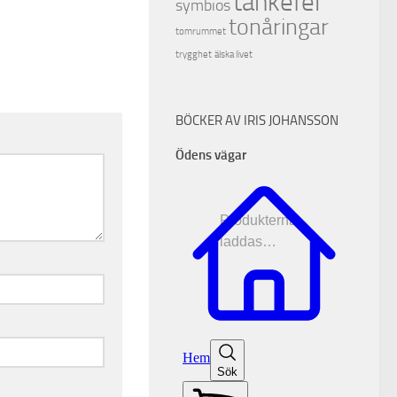
tankefel
symbios
tonåringar
tomrummet
trygghet
älska livet
BÖCKER AV IRIS JOHANSSON
Ödens vägar
Produkterna
laddas…