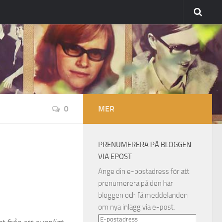
0
MER
PRENUMERERA PÅ BLOGGEN
VIA EPOST
Ange din e-postadress för att
prenumerera på den här
bloggen och få meddelanden
om nya inlägg via e-post.
E-