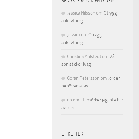
SENASTE KOMMENTARER
Jessica Nilsson
om
Otrygg
anknytning
Jessica
om
Otrygg
anknytning
Christina Ahlstedt
om
Vår
son sticker iväg
Göran Petersson
om
Jorden
behöver läkas…
nb
om
Ett mörker jag inte blir
av med
ETIKETTER