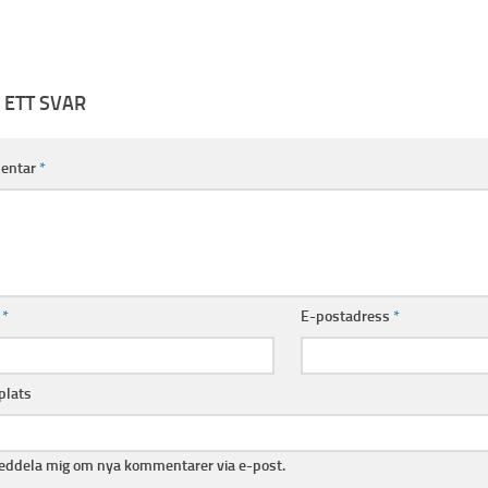
 ETT SVAR
entar
*
n
*
E-postadress
*
lats
ddela mig om nya kommentarer via e-post.