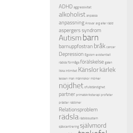
ADHD
aggressivitet
alkoholist
anpassa
anpassning
Ansvar
arg eller rädd
aspergers syndrom
barn
Autism
bråk
barnuppfostran
cancer
Depression
Egoism
existentiell
förälskelse
rädsla
förmåga
galen
Känslor
kärlek
Ilska
intimitet
lessen
man
människor
mörker
nöjdhet
ofullständighet
partner
primalskriksterapi
profeter
präster
rabbiner
Relationsproblem
rädsla
rädslosystem
självmord
självcentrering