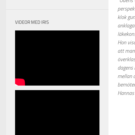
”Ödens 
perspekt
klok gum
VIDEOR MED IRIS
anklagad
läkekon
Hon visa
att man 
överklas
dagens m
mellan d
bemöter
Hannas 