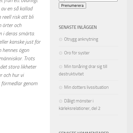
 från ett ovanligt
postadress
Prenumerera
 av en så kallad
ell risk att bli
 örter och
SENASTE INLÄGGEN
 i deras smärta.
Otrygg anknytning
ller kanske just för
om hennes ögon
Oro för syster
 människor. Trots
et stora likheter
Min tonåring drar sig till
destruktivitet
r och hur vi
is förmedlar genom
Min dotters livssituation
Dåligt mönster i
kärleksrelationer, del 2