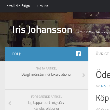
Ställ din fråga
Om Iris
Iris Johansson
Iris svarar på livsf
FÖLJ:
ÖVRIGT
NÄSTA ARTIKEL
Öde
Dåligt mönster i kärleksrelationer
AV
IRIS
· 
Köp 
FÖREGÅENDE ARTIKEL
Jag tappar bort mig själv i
kärleksrelationer