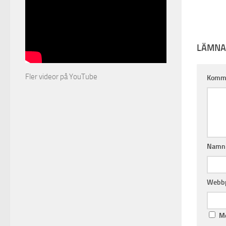
LÄMNA
Fler videor på YouTube
Komm
Nam
Webbp
Me