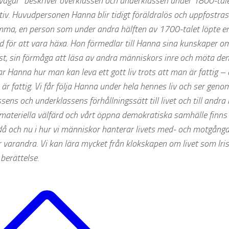
vägar” beskriver överklassen och underklassen under 1800-talet
iv. Huvudpersonen Hanna blir tidigt föräldralös och uppfostras
ma, en person som under andra hälften av 1700-talet löpte en re
 för att vara häxa. Hon förmedlar till Hanna sina kunskaper om
st, sin förmåga att läsa av andra människors inre och möta dem
r Hanna hur man kan leva ett gott liv trots att man är fattig – e
är fattig. Vi får följa Hanna under hela hennes liv och ser gen
sens och underklassens förhållningssätt till livet och till andra
ateriella välfärd och vårt öppna demokratiska samhälle finns d
å och nu i hur vi människor hanterar livets med- och motgånga
 varandra. Vi kan lära mycket från klokskapen om livet som Ir
berättelse.