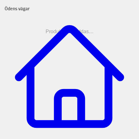
Ödens vägar
Produkterna laddas…