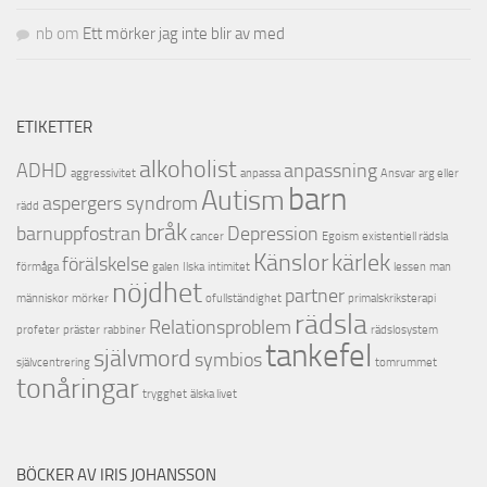
nb
om
Ett mörker jag inte blir av med
ETIKETTER
alkoholist
ADHD
anpassning
aggressivitet
anpassa
Ansvar
arg eller
barn
Autism
aspergers syndrom
rädd
bråk
barnuppfostran
Depression
cancer
Egoism
existentiell rädsla
Känslor
kärlek
förälskelse
förmåga
galen
Ilska
intimitet
lessen
man
nöjdhet
partner
människor
mörker
ofullständighet
primalskriksterapi
rädsla
Relationsproblem
profeter
präster
rabbiner
rädslosystem
tankefel
självmord
symbios
självcentrering
tomrummet
tonåringar
trygghet
älska livet
BÖCKER AV IRIS JOHANSSON