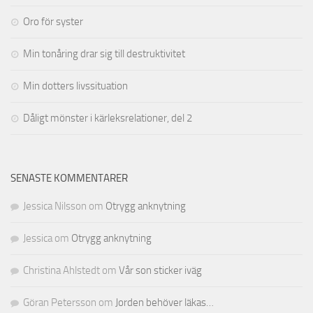
Oro för syster
Min tonåring drar sig till destruktivitet
Min dotters livssituation
Dåligt mönster i kärleksrelationer, del 2
SENASTE KOMMENTARER
Jessica Nilsson
om
Otrygg anknytning
Jessica
om
Otrygg anknytning
Christina Ahlstedt
om
Vår son sticker iväg
Göran Petersson
om
Jorden behöver läkas…