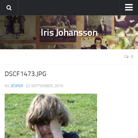
Ställ din fråga
Iris Johansson
Om Iris
0
DSCF1473.JPG
AV
JESPER
· 22 SEPTEMBER, 2015