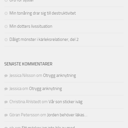
Min tonåring drar sig till destruktivitet
Min dotters livssituation
Dåligt mönster i kärleksrelationer, del 2
SENASTE KOMMENTARER
Jessica Nilsson
om
Otrygg anknytning
Jessica
om
Otrygg anknytning
Christina Ahlstedt
om
Vår son sticker iväg
Göran Petersson
om
Jorden behöver läkas…
nb
om
Ett mörker jag inte blir av med