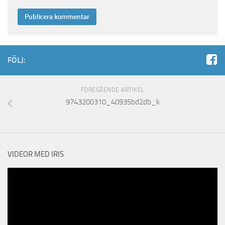
FÖLJ:
FÖREGÅENDE ARTIKEL
9743200310_40935bd2db_k
VIDEOR MED IRIS