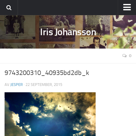
Ställ din fråga
Iris Johansson
Om Iris
0
9743200310_40935bd2db_k
AV
JESPER
· 22 SEPTEMBER, 2015