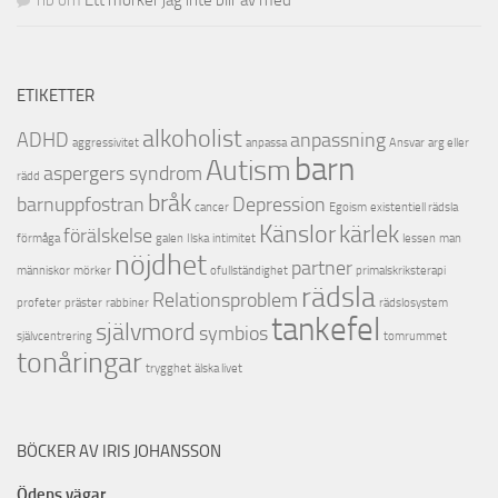
ETIKETTER
alkoholist
ADHD
anpassning
aggressivitet
anpassa
Ansvar
arg eller
barn
Autism
aspergers syndrom
rädd
bråk
barnuppfostran
Depression
cancer
Egoism
existentiell rädsla
Känslor
kärlek
förälskelse
förmåga
galen
Ilska
intimitet
lessen
man
nöjdhet
partner
människor
mörker
ofullständighet
primalskriksterapi
rädsla
Relationsproblem
profeter
präster
rabbiner
rädslosystem
tankefel
självmord
symbios
självcentrering
tomrummet
tonåringar
trygghet
älska livet
BÖCKER AV IRIS JOHANSSON
Ödens vägar