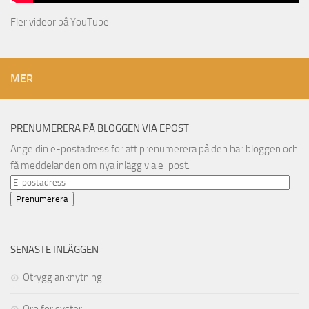
Fler videor på YouTube
MER
PRENUMERERA PÅ BLOGGEN VIA EPOST
Ange din e-postadress för att prenumerera på den här bloggen och
få meddelanden om nya inlägg via e-post.
E-
postadress
Prenumerera
SENASTE INLÄGGEN
Otrygg anknytning
Oro för syster