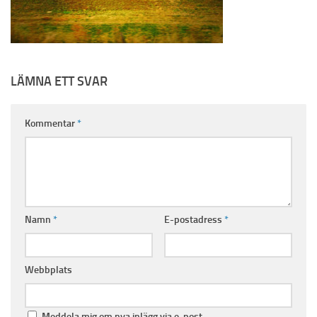
LÄMNA ETT SVAR
Kommentar
*
Namn
*
E-postadress
*
Webbplats
Meddela mig om nya inlägg via e-post.