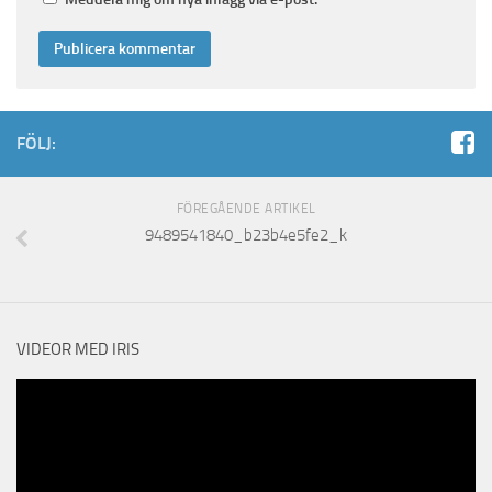
FÖLJ:
FÖREGÅENDE ARTIKEL
9489541840_b23b4e5fe2_k
VIDEOR MED IRIS