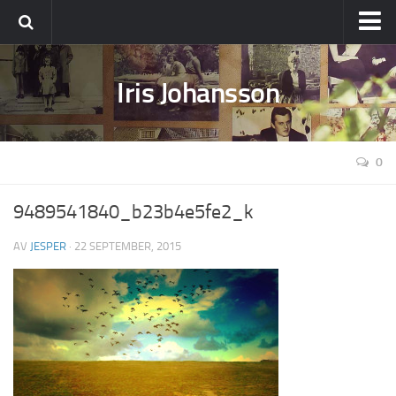
Ställ din fråga
Iris Johansson
Om Iris
0
9489541840_b23b4e5fe2_k
AV
JESPER
· 22 SEPTEMBER, 2015