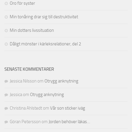
Oro för syster
Min tonåring drar sig till destruktivitet
Min dotters livssituation
Dåligt mönster i kärleksrelationer, del 2
SENASTE KOMMENTARER
Jessica Nilsson
om
Otrygg anknytning
Jessica
om
Otrygg anknytning
Christina Ahlstedt
om
Vår son sticker iväg
Göran Petersson
om
Jorden behöver läkas…