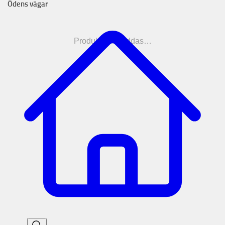
Ödens vägar
Produkterna laddas…