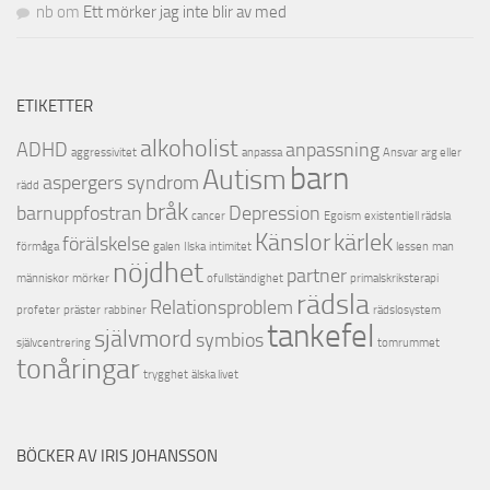
nb
om
Ett mörker jag inte blir av med
ETIKETTER
alkoholist
ADHD
anpassning
aggressivitet
anpassa
Ansvar
arg eller
barn
Autism
aspergers syndrom
rädd
bråk
barnuppfostran
Depression
cancer
Egoism
existentiell rädsla
Känslor
kärlek
förälskelse
förmåga
galen
Ilska
intimitet
lessen
man
nöjdhet
partner
människor
mörker
ofullständighet
primalskriksterapi
rädsla
Relationsproblem
profeter
präster
rabbiner
rädslosystem
tankefel
självmord
symbios
självcentrering
tomrummet
tonåringar
trygghet
älska livet
BÖCKER AV IRIS JOHANSSON