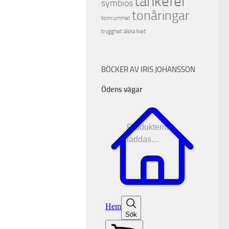
tankefel
symbios
tonåringar
tomrummet
trygghet
älska livet
BÖCKER AV IRIS JOHANSSON
Ödens vägar
Produkterna
laddas…