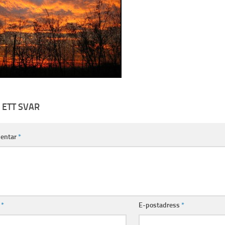
 ETT SVAR
entar
*
n
*
E-postadress
*