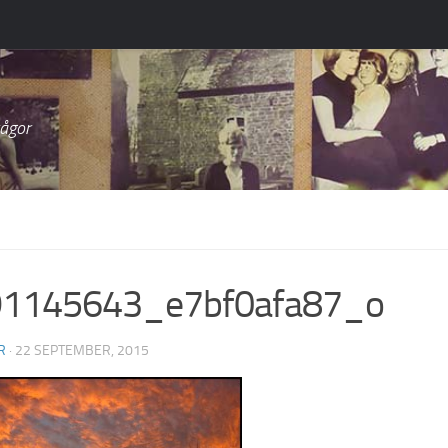
rågor
1145643_e7bf0afa87_o
R
· 22 SEPTEMBER, 2015