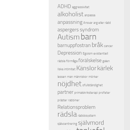
ADHD
aggressivitet
alkoholist
anpassa
anpassning
Ansvar
arg eller rädd
aspergers syndrom
barn
Autism
bråk
barnuppfostran
cancer
Depression
Egoism
existentiell
förälskelse
rädsla
förmåga
galen
Känslor
kärlek
Ilska
intimitet
lessen
man
människor
mörker
nöjdhet
ofullständighet
partner
primalskriksterapi
profeter
präster
rabbiner
Relationsproblem
rädsla
rädslosystem
självmord
självcentrering