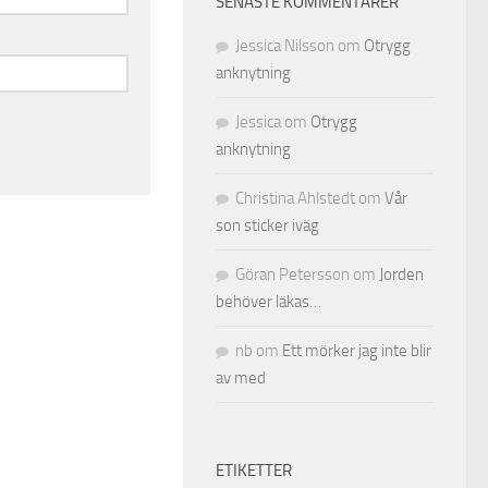
SENASTE KOMMENTARER
Jessica Nilsson
om
Otrygg
anknytning
Jessica
om
Otrygg
anknytning
Christina Ahlstedt
om
Vår
son sticker iväg
Göran Petersson
om
Jorden
behöver läkas…
nb
om
Ett mörker jag inte blir
av med
ETIKETTER