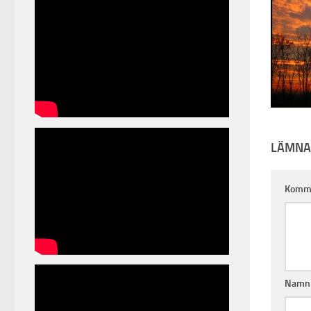
LÄMNA
Komm
Nam