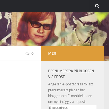
0
MER
PRENUMERERA PÅ BLOGGEN
VIA EPOST
Ange din e-postadress för att
prenumerera på den här
bloggen och få meddelanden
om nya inlägg via e-post.
E-