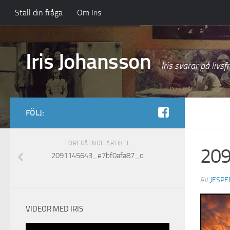
Ställ din fråga
Om Iris
Iris Johansson
Iris svarar på livsf
FÖLJ:
FÖREGÅENDE ARTIKEL
209
2091145643_e7bf0afa87_o
AV
JESPE
VIDEOR MED IRIS